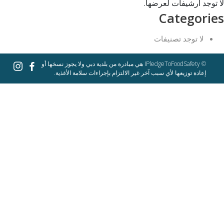
لا توجد أرشيفات لعرضها.
Categories
لا توجد تصنيفات
© IPledgeToFoodSafety هي مبادرة من بلدية دبي ولا يجوز نسخها أو
إعادة توزيعها لأي سبب آخر غير الالتزام بإجراءات سلامة الأغذية.